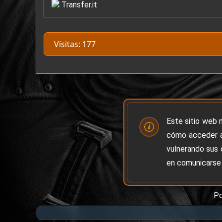
Transfer.it
Visitas: 177
Este sitio web 
cómo acceder a
vulnerando sus 
en comunicarse 
P