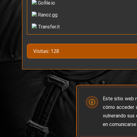
Gofile.io
Ranoz.gg
Transfer.it
Visitas: 128
Este sitio web 
cómo acceder a
vulnerando sus 
en comunicarse 