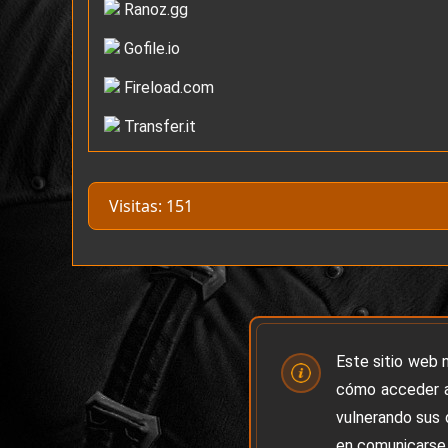
Ranoz.gg
Gofile.io
Fireload.com
Transfer.it
Visitas: 151
Este sitio web 
cómo acceder a
vulnerando sus 
en comunicarse 