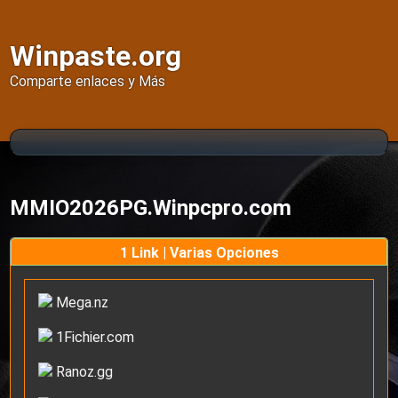
Winpaste.org
Comparte enlaces y Más
MMIO2026PG.Winpcpro.com
1 Link | Varias Opciones
Mega.nz
1Fichier.com
Ranoz.gg