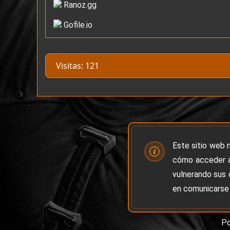
Ranoz.gg
Gofile.io
Visitas: 121
Este sitio web 
cómo acceder a
vulnerando sus 
en comunicarse 
P