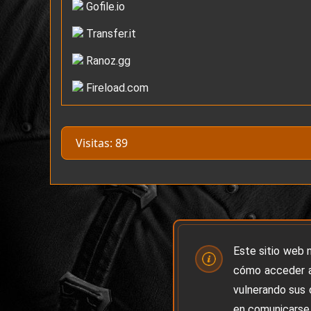
Gofile.io
Transfer.it
Ranoz.gg
Fireload.com
Visitas: 89
Este sitio web 
cómo acceder a
vulnerando sus 
en comunicarse 