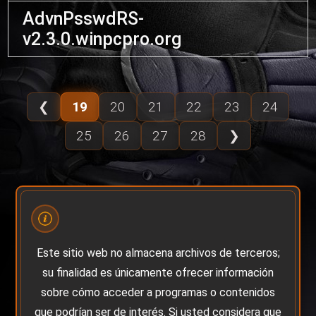
AdvnPsswdRS-
v2.3.0.winpcpro.org
❮
19
20
21
22
23
24
25
26
27
28
❯
Este sitio web no almacena archivos de terceros;
su finalidad es únicamente ofrecer información
sobre cómo acceder a programas o contenidos
que podrían ser de interés. Si usted considera que