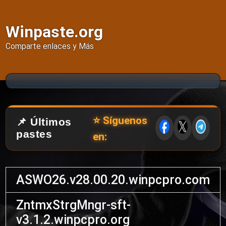
Winpaste.org
Comparte enlaces y Más
⭐ Síguenos
📌 Últimos
pastes
en:
ASWO26.v28.00.20.winpcpro.com
ZntmxStrgMngr-sft-
v3.1.2.winpcpro.org