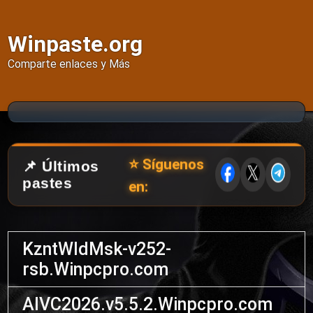
Winpaste.org
Comparte enlaces y Más
⭐ Síguenos
📌 Últimos
pastes
en:
KzntWldMsk-v252-
rsb.Winpcpro.com
AIVC2026.v5.5.2.Winpcpro.com