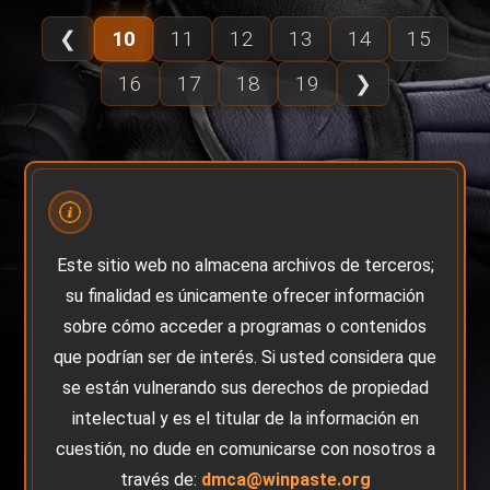
❮
10
11
12
13
14
15
16
17
18
19
❯
Este sitio web no almacena archivos de terceros;
su finalidad es únicamente ofrecer información
sobre cómo acceder a programas o contenidos
que podrían ser de interés. Si usted considera que
se están vulnerando sus derechos de propiedad
intelectual y es el titular de la información en
cuestión, no dude en comunicarse con nosotros a
través de:
dmca@winpaste.org