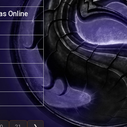
s Online
0
21
❯