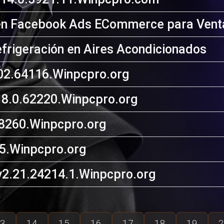
en Facebook Ads ECommerce para Venta
frigeración en Aires Acondicionados
2.64116.Winpcpro.org
8.0.62220.Winpcpro.org
.8260.Winpcpro.org
5.Winpcpro.org
2.21.24214.1.Winpcpro.org
3
14
15
16
17
18
19
2