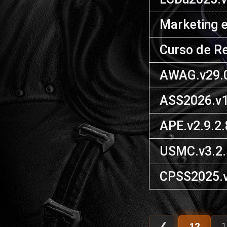
Marketing 
Curso de Re
AWAG.v29.0
ASS2026.v1
APE.v2.9.2
USMC.v3.2.
CPSS2025.v
❮
12
1