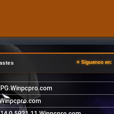
⭐ Síguenos en:
astes
PG.Winpcpro.com
.Winpcpro.com
14.0.5921.11.Winpcpro.com