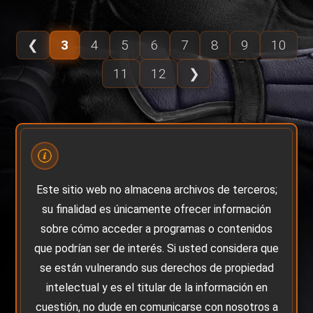
❮
3
4
5
6
7
8
9
10
11
12
❯
Este sitio web no almacena archivos de terceros;
su finalidad es únicamente ofrecer información
sobre cómo acceder a programas o contenidos
que podrían ser de interés. Si usted considera que
se están vulnerando sus derechos de propiedad
intelectual y es el titular de la información en
cuestión, no dude en comunicarse con nosotros a